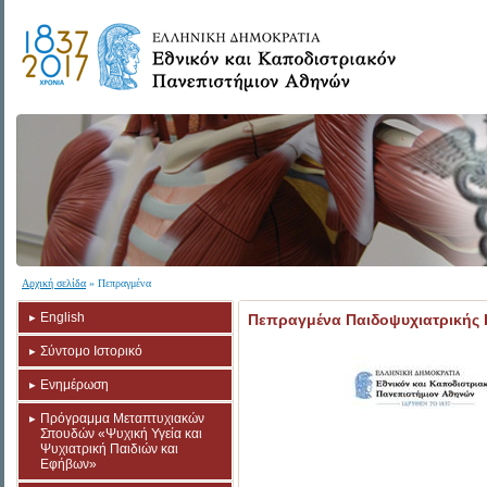
Αρχική σελίδα
» Πεπραγμένα
English
Πεπραγμένα Παιδοψυχιατρικής Κ
Σύντομο Ιστορικό
Ενημέρωση
Πρόγραμμα Μεταπτυχιακών
Σπουδών «Ψυχική Υγεία και
Ψυχιατρική Παιδιών και
Εφήβων»